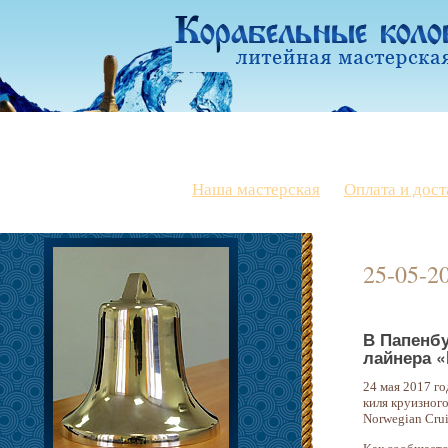
Наша мастерская
Оплата и дост
25-05-2
В Папенбу
лайнера «
24 мая 2017 го
киля круизног
Norwegian Crui