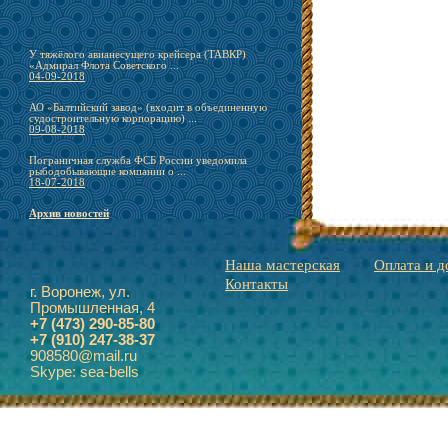
У тяжёлого авианесущего крейсера (ТАВКР)
«Адмирал Флота Советского ...
04-09-2018
АО «Балтийский завод» (входит в объединенную
судостроительную корпорацию) ...
09-08-2018
Пограничная служба ФСБ России уведомила
рыбодобывающие компании о ...
18-07-2018
Архив новостей
Наша мастерская
Оплата и д
Контакты
г. Воронеж, ул.
Промышленная, 4
+7 (473) 290-85-80
+7 (910) 247-38-37
908580@mail.ru
Skype: sea-bells