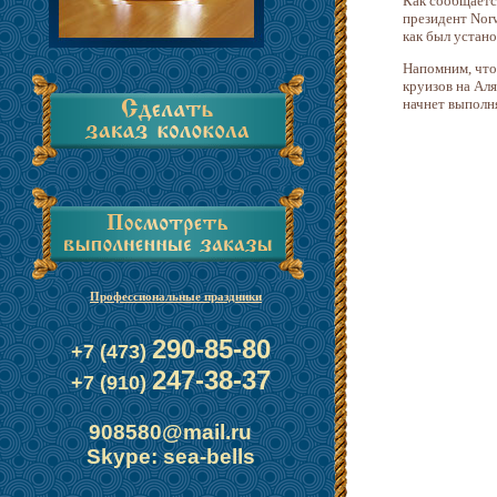
Как сообщается
президент Norw
как был устано
Напомним, что
круизов на Аля
начнет выполн
Профессиональные праздники
290-85-80
+7 (473)
247-38-37
+7 (910)
908580@mail.ru
Skype: sea-bells