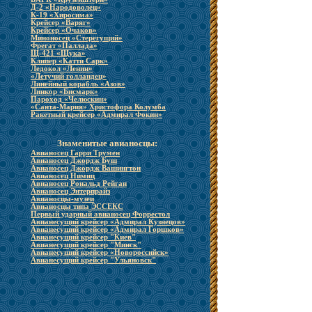
Д-2 «Народоволец»
К-19 «Хиросима»
Крейсер «Варяг»
Крейсер «Очаков»
Миноносец «Стерегущий»
Фрегат «Паллада»
Щ-421 «Щука»
Клипер «Катти Сарк»
Ледокол «Ленин»
«Летучий голландец»
Линейный корабль «Азов»
Линкор «Бисмарк»
Пароход «Челюскин»
«Санта-Мария» Христофора Колумба
Ракетный крейсер «Адмирал Фокин»
Знаменитые авианосцы:
Авианосец Гарри Трумен
Авианосец Джордж Буш
Авианосец Джордж Вашингтон
Авианосец Нимиц
Авианосец Рональд Рейган
Авианосец Энтерпрайз
Авианосцы-музеи
Авианосцы типа ЭССЕКС
Первый ударный авианосец Форрестол
Авианесущий крейсер «Адмирал Кузнецов»
Авианесущий крейсер «Адмирал Горшков»
Авианесущий крейсер "Киев"
Авианесущий крейсер "Минск"
Авианесущий крейсер «Новороссийск»
Авианесущий крейсер "Ульяновск"