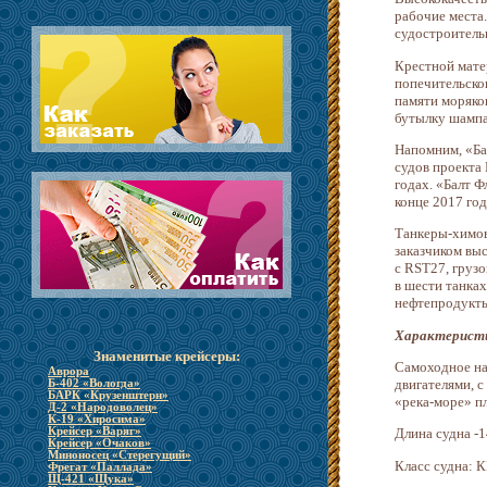
рабочие места
судостроитель
Крестной мате
попечительско
памяти моряков
бутылку шампа
Напомним, «Бал
судов проекта
годах. «Балт 
конце 2017 год
Танкеры-химов
заказчиком вы
с RST27, груз
в шести танках
нефтепродукты
Характеристи
Знаменитые крейсеры:
Самоходное на
Аврора
двигателями, 
Б-402 «Вологда»
БАРК «Крузенштерн»
«река-море» п
Д-2 «Народоволец»
К-19 «Хиросима»
Крейсер «Варяг»
Длина судна -1
Крейсер «Очаков»
Миноносец «Стерегущий»
Класс судна: 
Фрегат «Паллада»
Щ-421 «Щука»