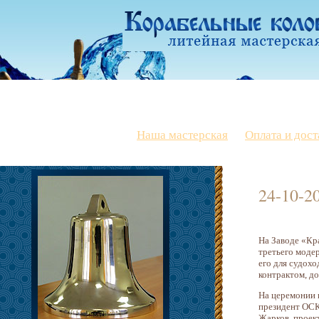
Наша мастерская
Оплата и дост
24-10-2
На Заводе «Кр
третьего моде
его для судохо
контрактом, до
На церемонии 
президент ОСК
Жарков, проек