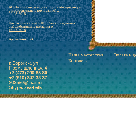
АО «Балтийский завод» (входит в объединенную
судостроительную корпорацию) ...
09-08-2018
Пограничная служба ФСБ России уведомила
рыбодобывающие компании о ...
18-07-2018
Архив новостей
Наша мастерская
Оплата и д
Контакты
г. Воронеж, ул.
Промышленная, 4
+7 (473) 290-85-80
+7 (910) 247-38-37
908580@mail.ru
Skype: sea-bells