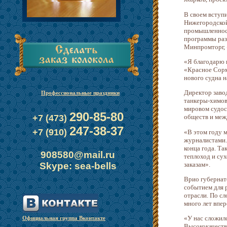
В своем вступ
Нижегородской
промышленност
программы раз
Минпромторг, 
«Я благодарю к
«Красное Сормо
нового судна н
Директор заво
Профессиональные праздники
танкеры-химов
мировом судос
290-85-80
+7 (473)
обществ и меж
247-38-37
+7 (910)
«В этом году м
журналистами. 
конца года. Та
908580@mail.ru
теплоход и сух
заказам».
Skype: sea-bells
Врио губернат
событием для 
отрасли. По с
много лет впер
«У нас сложилс
Официальная группа Вконтакте
Высококачеств