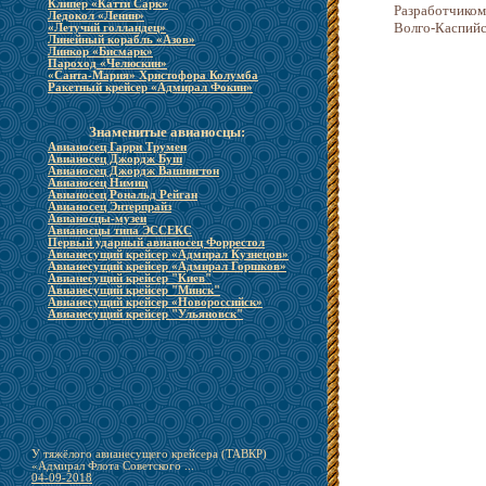
Клипер «Катти Сарк»
Разработчиком
Ледокол «Ленин»
Волго-Каспий
«Летучий голландец»
Линейный корабль «Азов»
Линкор «Бисмарк»
Пароход «Челюскин»
«Санта-Мария» Христофора Колумба
Ракетный крейсер «Адмирал Фокин»
Знаменитые авианосцы:
Авианосец Гарри Трумен
Авианосец Джордж Буш
Авианосец Джордж Вашингтон
Авианосец Нимиц
Авианосец Рональд Рейган
Авианосец Энтерпрайз
Авианосцы-музеи
Авианосцы типа ЭССЕКС
Первый ударный авианосец Форрестол
Авианесущий крейсер «Адмирал Кузнецов»
Авианесущий крейсер «Адмирал Горшков»
Авианесущий крейсер "Киев"
Авианесущий крейсер "Минск"
Авианесущий крейсер «Новороссийск»
Авианесущий крейсер "Ульяновск"
У тяжёлого авианесущего крейсера (ТАВКР)
«Адмирал Флота Советского ...
04-09-2018